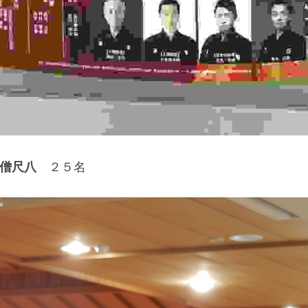
僧尺八　
２５名