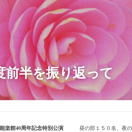
年度前半を振り返って
能楽館
40
周年記念特別公演
　　　昼の部１５０名、夜