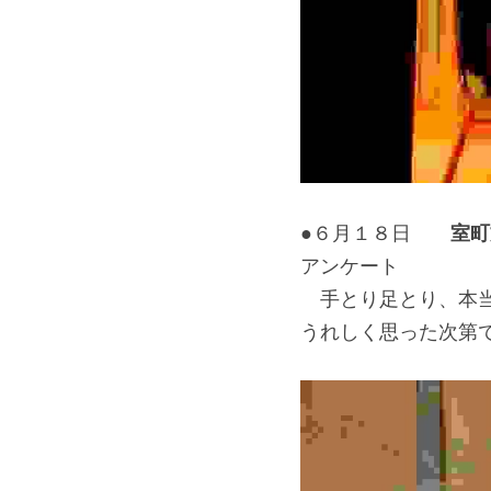
室町
●６月１８日　　
アンケート　
　手とり足とり、本
うれしく思った次第