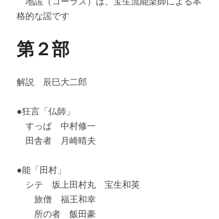
　地謡（コーラス）は、宝生流能楽師による本
格的な謡です
第２部
解説　辰巳大二郎
●狂言「仏師」
　すっぱ　中村修一　
　田舎者　月崎晴夫
●能「田村」
　シテ　坂上田村丸　宝生和英
　　旅僧　福王和幸
　　所の者　飯田豪