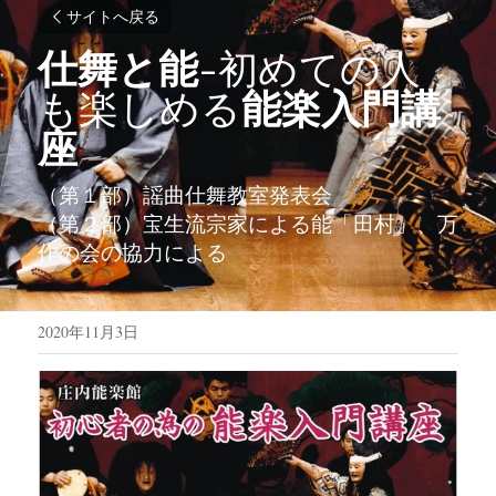
サイトへ戻る
仕舞と能
-初めての人
も楽しめる
能楽入門講
座
（第１部）謡曲仕舞教室発表会　
（第２部）宝生流宗家による能「田村」、万
作の会の協力による
2020年11月3日