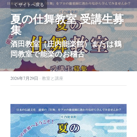
サイトへ戻る
夏の仕舞教室 受講生募
集
酒田教室（庄内能楽館）または鶴
岡教室で能楽のお稽古
2026年7月29日
·
教室と講座