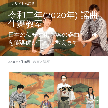
サイトへ戻る
令和二年(2020年) 謡曲
仕舞教室
日本の伝統文化 能楽の謡曲と仕舞
を能楽師が丁寧に教えます
2020年2月16日
·
教室と講座