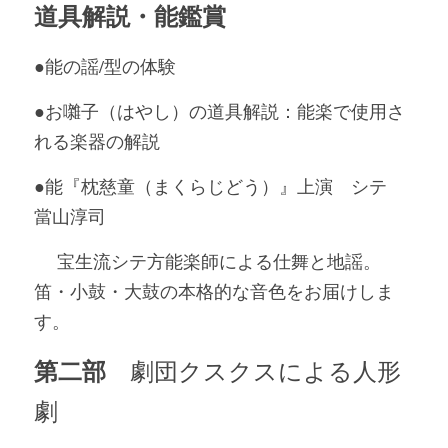
道具解説・能鑑賞
●能の謡/型の体験 
●お囃子（はやし）の道具解説：能楽で使用さ
れる楽器の解説
●能『枕慈童（まくらじどう）
』
上演　シテ　
當山淳司
 　宝生流シテ方能楽師による仕舞と地謡。
笛・小鼓・大鼓の本格的な音色をお届けしま
す。
第二部　
劇団クスクスによる人形
劇