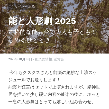
サイトへ戻る
能と人形劇 2025
本格的な能舞台で大人も子ども楽
しめるひととき
2025年10月14日
·
能楽館情報,
鑑賞会
 今年もクスクスさんと能楽の絶妙な上演スケ
ジュールでお送りします！
能楽と狂言はセットで上演されますが、精神世
界を描いて少し硬い内容の能楽の後に、ホッと
一息の人形劇はとっても嬉しい組み合わせ。