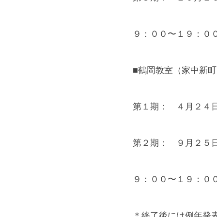
９：００〜１９：０
■鶴岡教室（家中新町
第１期：　４月２４
第２期：　９月２５
９：００〜１９：０
＊終了後には例年発