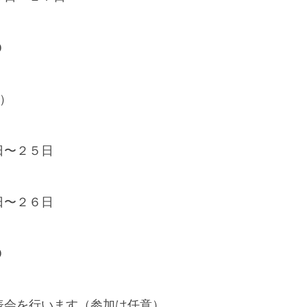
０
）
日〜２５日
日〜２６日
０
表会を行います（参加は任意）