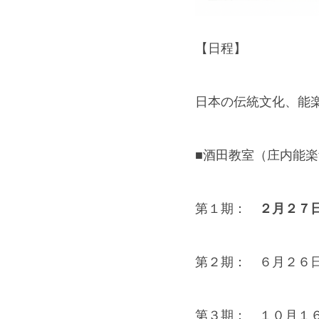
【日程】
日本の伝統文化、能
■酒田教室（庄内能
　２月２７
第１期：
第２期：　６月２６
第３期：　１０月１