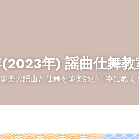
(2023年) 謡曲仕舞教
 能楽の謡曲と仕舞を能楽師が丁寧に教え