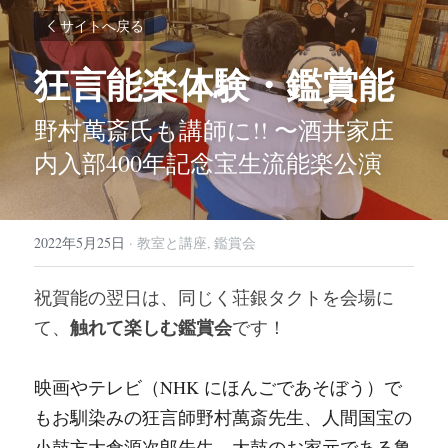
サイトへ戻る
狂言能楽体験・鑑賞能
野村萬斎氏も講師に!! 〜
酒井家庄
内入部400年記念宝生流能楽公演​
2022年5月25日
·
教室と講座,
鑑賞会
祝賀能の翌日は、同じく荘銀タクトを会場に
触れて楽しむ鑑賞会
て、
です！
映画やテレビ（NHK にほんごであそぼう）で
もお馴染みの狂言師野村萬斎先生、人間国宝の
小鼓方大倉源次郎先生、大鼓のお家元である亀