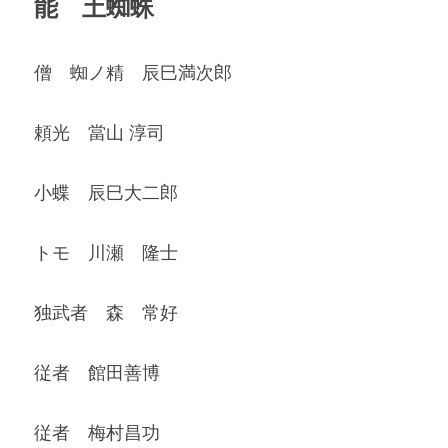
能　土蜘蛛
僧　蜘ノ精　辰巳満次郎
頼光　當山 淳司
小蝶　辰巳大二郎
トモ　川瀬　隆士
独武者　森　常好
従者　館田善博
従者　梅村昌功