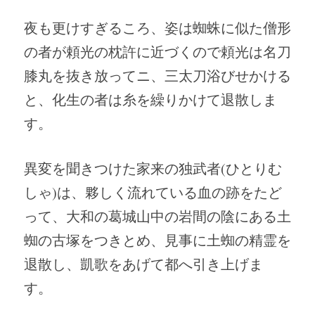
夜も更けすぎるころ、姿は蜘蛛に似た僧形
の者が頼光の枕許に近づくので頼光は名刀
膝丸を抜き放ってニ、三太刀浴びせかける
と、化生の者は糸を繰りかけて退散しま
す。
異変を聞きつけた家来の独武者(ひとりむ
しゃ)は、夥しく流れている血の跡をたど
って、大和の葛城山中の岩間の陰にある土
蜘の古塚をつきとめ、見事に土蜘の精霊を
退散し、凱歌をあげて都へ引き上げま
す。