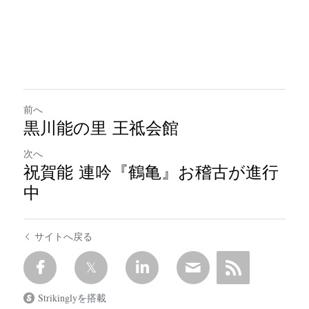
前へ
黒川能の里 王祗会館
次へ
​祝賀能 連吟『鶴亀』お稽古が進行
中
サイトへ戻る
Strikinglyを搭載