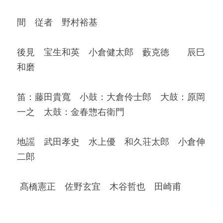
間　従者　野村裕基
後見　宝生和英　小倉健太郎　
藪克徳　　辰巳
和磨
笛：藤田貴寬　小鼓：大倉伶士郎　大鼓：原岡 
一之　太鼓：金春惣右衛門 
地謡　
武田孝史　水上優　和久荘太郎　小倉伸
二郎
髙橋憲正　佐野玄宜　
木谷哲也　田崎甫