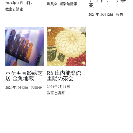
2024年11月13日
·
鑑賞会,
能楽館情報
業
教室と講座
2024年10月12日
·
報告
ホケキョ影絵芝
R6 庄内能楽館
居-金魚地蔵
重陽の茶会
2024年9月11日
·
2024年10月3日
·
鑑賞会
教室と講座