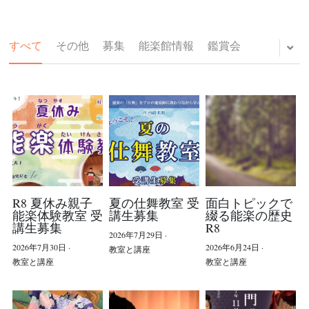
すべて
その他
募集
能楽館情報
鑑賞会
Home
公演/教室
公演/教室の詳細
友の会へのお誘い
これまでの教室/公演
R8 夏休み親子
夏の仕舞教室 受
面白トピックで
能楽館の季節
能楽体験教室 受
講生募集
綴る能楽の歴史
講生募集
R8
2026年7月29日
·
ギャラリー 仕舞教室
2026年7月30日
·
2026年6月24日
·
教室と講座
教室と講座
教室と講座
ギャラリー 能と人形劇
チケット/教室見学・体験