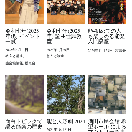
令和七年(2025
令和七年(2025
能-初めての人
年)度 イベント
年) 謡曲仕舞教
も楽しめる能楽
一覧
室
入門講座
2025年3月11日
·
2025年1月20日
·
2024年11月23日
·
鑑賞会
教室と講座,
教室と講座
能楽館情報,
鑑賞会
面白トピックで
能と人形劇 2024
酒田市民会館 希
綴る能楽の歴史
望ホール による
2024年10月21日
·
アウトリーチ事