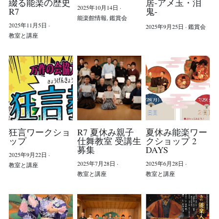
綴る能楽の歴史
居-アメ玉・泪
2025年10月14日
·
R7
鬼-
能楽館情報,
鑑賞会
2025年11月5日
·
2025年9月25日
·
鑑賞会
POWERED BY
教室と講座
狂言ワークショ
R7 夏休み親子
夏休み能楽ワー
ップ
仕舞教室 受講生
クショップ 2
募集
DAYS
2025年9月22日
·
2025年7月28日
·
2025年6月28日
·
教室と講座
教室と講座
教室と講座