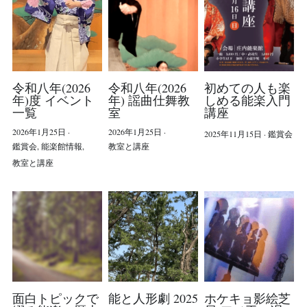
40周年 昼の部
40周年 夜の部
令和八年(2026
令和八年(2026
初めての人も楽
40周年 スケジュール
年)度 イベント
年) 謡曲仕舞教
しめる能楽入門
一覧
室
講座
感染症対策
2026年1月25日
·
2026年1月25日
·
2025年11月15日
·
鑑賞会
鑑賞会,
能楽館情報,
教室と講座
理事長ご挨拶
教室と講座
庄内能楽館について
Contact Us
LINE友だち追加
面白トピックで
能と人形劇 2025
ホケキョ影絵芝