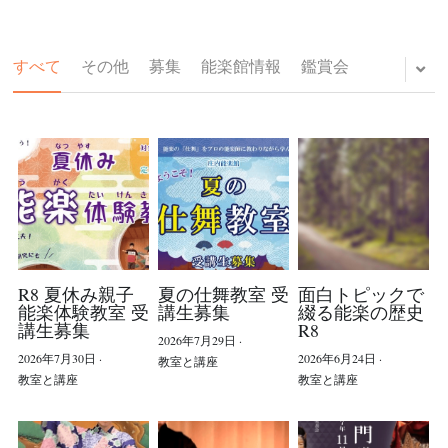
すべて
その他
募集
能楽館情報
鑑賞会
Home
公演/教室
公演/教室の詳細
友の会へのお誘い
これまでの教室/公演
R8 夏休み親子
夏の仕舞教室 受
面白トピックで
能楽館の季節
能楽体験教室 受
講生募集
綴る能楽の歴史
講生募集
R8
2026年7月29日
·
ギャラリー 仕舞教室
2026年7月30日
·
2026年6月24日
·
教室と講座
教室と講座
教室と講座
ギャラリー 能と人形劇
チケット/教室見学・体験