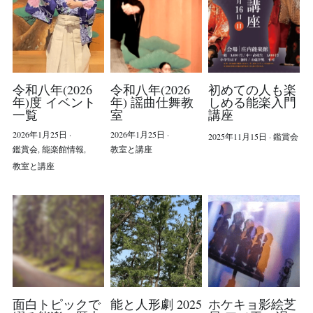
40周年 昼の部
40周年 夜の部
令和八年(2026
令和八年(2026
初めての人も楽
40周年 スケジュール
年)度 イベント
年) 謡曲仕舞教
しめる能楽入門
一覧
室
講座
感染症対策
2026年1月25日
·
2026年1月25日
·
2025年11月15日
·
鑑賞会
鑑賞会,
能楽館情報,
教室と講座
理事長ご挨拶
教室と講座
庄内能楽館について
Contact Us
LINE友だち追加
面白トピックで
能と人形劇 2025
ホケキョ影絵芝