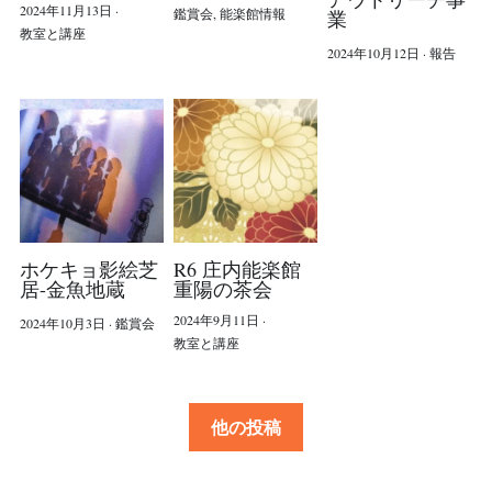
2024年11月13日
·
鑑賞会,
能楽館情報
業
教室と講座
2024年10月12日
·
報告
ホケキョ影絵芝
R6 庄内能楽館
居-金魚地蔵
重陽の茶会
2024年9月11日
·
2024年10月3日
·
鑑賞会
教室と講座
他の投稿