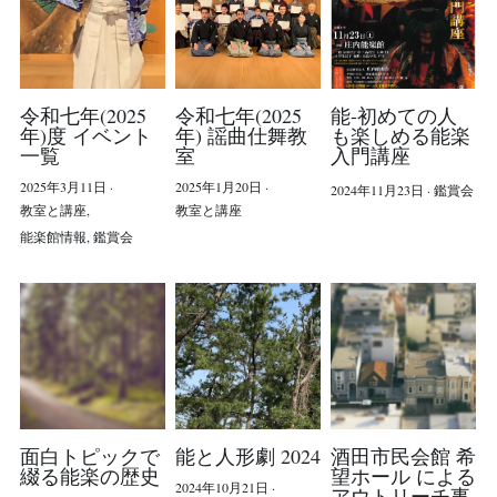
令和七年(2025
令和七年(2025
能-初めての人
年)度 イベント
年) 謡曲仕舞教
も楽しめる能楽
一覧
室
入門講座
2025年3月11日
·
2025年1月20日
·
2024年11月23日
·
鑑賞会
教室と講座,
教室と講座
能楽館情報,
鑑賞会
面白トピックで
能と人形劇 2024
酒田市民会館 希
綴る能楽の歴史
望ホール による
2024年10月21日
·
アウトリーチ事