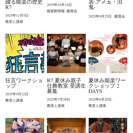
綴る能楽の歴史
居-アメ玉・泪
2025年10月14日
·
R7
鬼-
能楽館情報,
鑑賞会
2025年11月5日
·
2025年9月25日
·
鑑賞会
POWERED BY
教室と講座
狂言ワークショ
R7 夏休み親子
夏休み能楽ワー
ップ
仕舞教室 受講生
クショップ 2
募集
DAYS
2025年9月22日
·
2025年7月28日
·
2025年6月28日
·
教室と講座
教室と講座
教室と講座